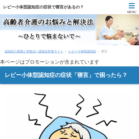
レビー小体型認知症の症状で寝言があるの？
MENU
認知症の原因と対処法 | 認知症対策サイト
＞
レビー小体型認知症
＞
寝言
本ページはプロモーションが含まれています
レビー小体型認知症の症状「寝言」で困ったら？